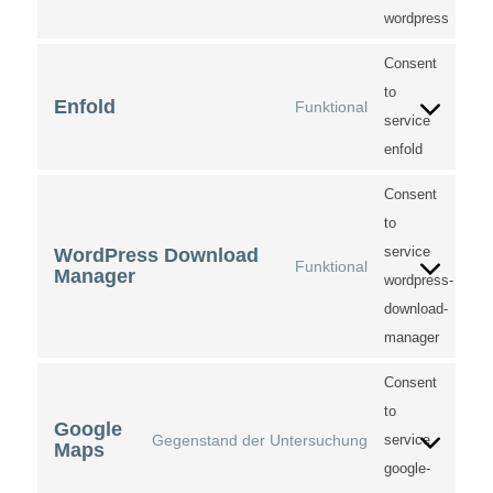
wordpress
Consent
to
Enfold
Funktional
service
enfold
Consent
to
service
WordPress Download
Funktional
Manager
wordpress-
download-
manager
Consent
to
Google
Gegenstand der Untersuchung
service
Maps
google-