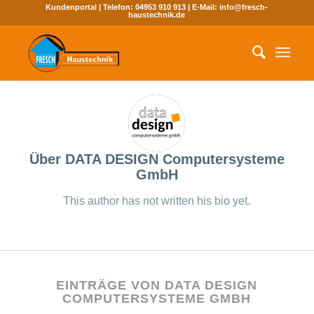
Kundenportal
| Telefon:
04953 910 913
| E-Mail:
info@fresch-
haustechnik.de
Über
DATA DESIGN Computersysteme
GmbH
This author has not written his bio yet.
EINTRÄGE VON DATA DESIGN
COMPUTERSYSTEME GMBH