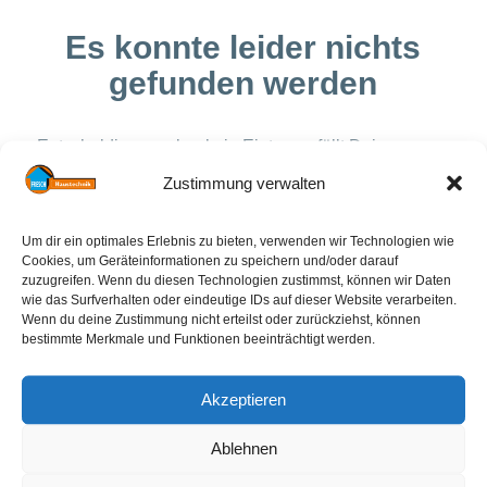
Es konnte leider nichts
gefunden werden
Entschuldigung, aber kein Eintrag erfüllt Deine
Suchkriterien
Zustimmung verwalten
Um dir ein optimales Erlebnis zu bieten, verwenden wir Technologien wie
Kontakt
Cookies, um Geräteinformationen zu speichern und/oder darauf
zuzugreifen. Wenn du diesen Technologien zustimmst, können wir Daten
wie das Surfverhalten oder eindeutige IDs auf dieser Website verarbeiten.
Fresch Haustechnik
Wenn du deine Zustimmung nicht erteilst oder zurückziehst, können
bestimmte Merkmale und Funktionen beeinträchtigt werden.
Friedo Schröder
Am Zingel 8 a
Akzeptieren
26831 Bunde
Ablehnen
Telefon:
04953 910913
E-Mail:
info@fresch-haustechnik.de